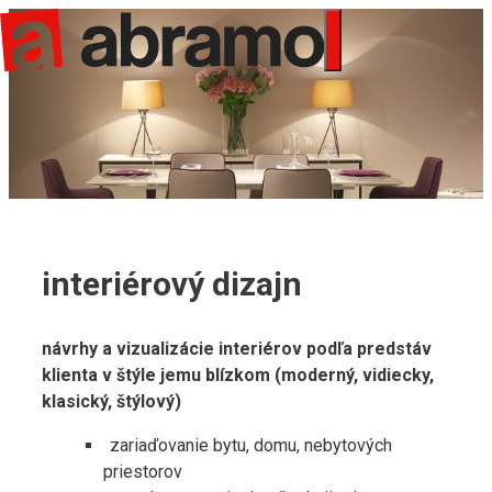
Preskočiť
na
Menu
obsah
interiérový dizajn
návrhy a vizualizácie interiérov podľa predstáv
klienta v štýle jemu blízkom (moderný, vidiecky,
klasický, štýlový)
zariaďovanie bytu, domu, nebytových
priestorov