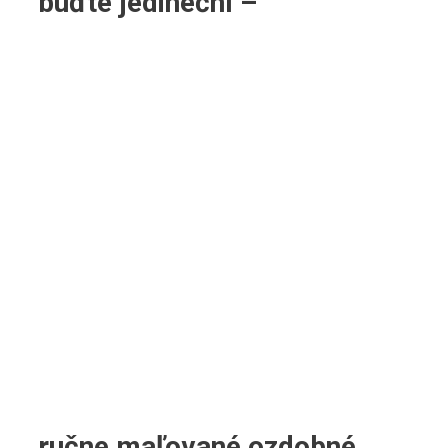
buďte jedineční –
ručne maľované ozdobné