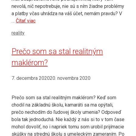
nevolá, nič nepotrebuje, nie sú s ním žiadne problémy
a platby včas uhrádza na váš účet, nemám pravdu? V
…
Čítať viac
Kategórie
reality
Prečo som sa stal realitným
maklérom?
7. decembra 2020
20. novembra 2020
Prečo som sa stal realitným maklérom? Keď som
chodil na základnú školu, kamaráti sa ma opýtali,
prečo nechodím do ľudovej školy umenia? Odpoveď
bola tak jednoduchá. Nie každý z nás si to v tom čase
mohol dovoliť, no i napriek tomu som urobil prijímacie
skúšky na strednú školu s umeleckým zameraním. Po