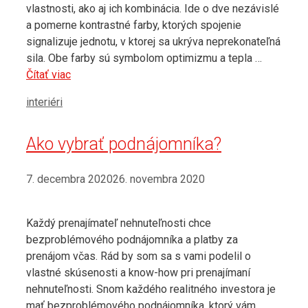
vlastnosti, ako aj ich kombinácia. Ide o dve nezávislé
a pomerne kontrastné farby, ktorých spojenie
signalizuje jednotu, v ktorej sa ukrýva neprekonateľná
sila. Obe farby sú symbolom optimizmu a tepla …
Čítať viac
Kategórie
interiéri
Ako vybrať podnájomníka?
7. decembra 2020
26. novembra 2020
Každý prenajímateľ nehnuteľnosti chce
bezproblémového podnájomníka a platby za
prenájom včas. Rád by som sa s vami podelil o
vlastné skúsenosti a know-how pri prenajímaní
nehnuteľnosti. Snom každého realitného investora je
mať bezproblémového podnájomníka, ktorý vám